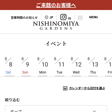
ご来館のお客様へ
営業時間のお知らせ
JP
イベント
8
8
8
8
8
8
8
8
9
10
11
12
13
1
Sat
Sun
Mon
Tue
Wed
Thu
Fri
カレンダーから日付を選ぶ
絞り込む