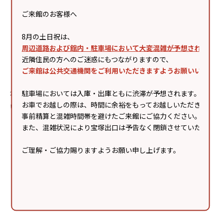
ご来館のお客様へ
8月の土日祝は、
周辺道路および館内・駐車場において大変混雑が予想されます
近隣住民の方へのご迷惑にもつながりますので、
ご来館は公共交通機関をご利用いただきますようお願いいたし
駐車場においては入庫・出庫ともに渋滞が予想されます。
2026/08/14 .Fri - 2026/08/14 .Fri
2026/08/22 .Sat - 2026/08/22 .Sat
お車でお越しの際は、時間に余裕をもってお越しいただき、
いずにゃんフェスタ
夏の星空案内（一部事前予約
事前精算と混雑時間帯を避けたご来館にご協力ください。
不要）
また、混雑状況により宝塚出口は予告なく閉鎖させていただく
ご理解・ご協力賜りますようお願い申し上げます。