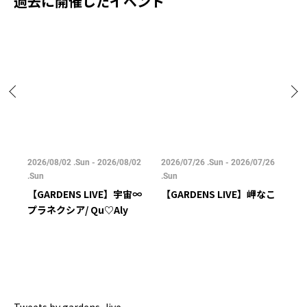
過去に開催したイベント
04
2026/08/02 .Sun - 2026/08/02
2026/07/26 .Sun - 2026/07/26
20
.Sun
.Sun
.M
島健
【GARDENS LIVE】宇宙∞
【GARDENS LIVE】岬なこ
【
プラネクシア/ Qu♡Aly
ョ
ミ
Tweets by gardens_live