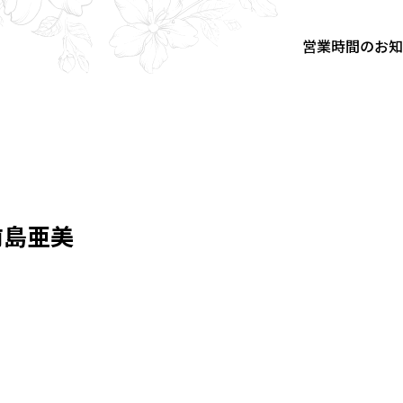
営業時間のお
】前島亜美