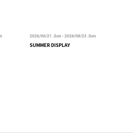
un
2026/06/21 .Sun - 2026/08/23 .Sun
2026/
SUMMER DISPLAY
POP