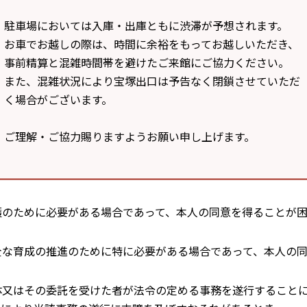
て責任を有する者：阪急阪神ビルマネジメント株式会社
駐車場においては入庫・出庫ともに渋滞が予想されます。
いては、上記1をご参照ください。
お車でお越しの際は、時間に余裕をもってお越しいただき、
事前精算と混雑時間帯を避けたご来館にご協力ください。
また、混雑状況により宝塚出口は予告なく閉鎖させていただ
く場合がございます。
合と下記の場合に、必要な範囲において、書面、郵便物、電話
ご理解・ご協力賜りますようお願い申し上げます。
護のために必要がある場合であって、本人の同意を得ることが
全な育成の推進のために特に必要がある場合であって、本人の
体又はその委託を受けた者が法令の定める事務を遂行すること