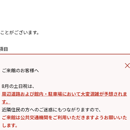
ことがございます。
項目
記4に記載の利用目的
ご来館のお客様へ
8月の土日祝は、
グループ各社（※阪急阪神ホールディングスグループ各社とは
周辺道路および館内・駐車場において大変混雑が予想されま
報告書に記載されている同社の連結子会社をさします。）
す。
近隣住民の方へのご迷惑にもつながりますので、
各社（
https://www.hhp.co.jp/corp/group/
）
ご来館は公共交通機関をご利用いただきますようお願いいた
します。