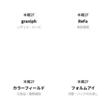
本館2F
本館2F
graniph
ReFa
レディス・メンズ
美容機器
本館2F
本館2F
カラーフィールド
フォルムアイ
化粧品・服飾雑貨
洋服・バッグのお直し