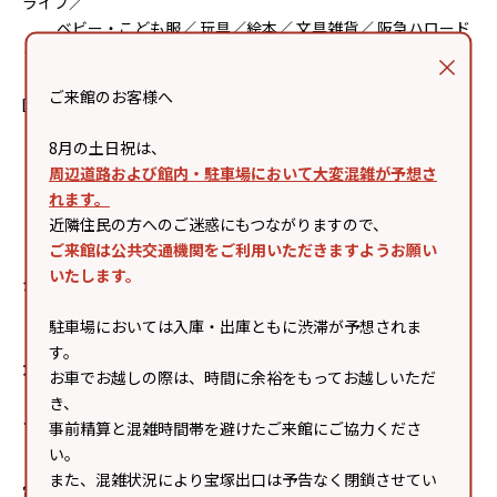
ライフ／
ベビー・こども服／ 玩具／絵本／ 文具雑貨／ 阪急ハロード
ッグ
（ドッグウェア、ドッグフード、 ビューティーサロン、幼稚
ご来館のお客様へ
園、ホテル、
ドッグラン、 ヘルスケアサービス）
8月の土日祝は、
周辺道路および館内・駐車場において大変混雑が予想さ
れます。
Shop data
近隣住民の方へのご迷惑にもつながりますので、
ご来館は公共交通機関をご利用いただきますようお願い
いたします。
ショップ名
西宮阪急
（ニシノミヤハンキュウ）
駐車場においては入庫・出庫ともに渋滞が予想されま
す。
カテゴリ
百貨店
お車でお越しの際は、時間に余裕をもってお越しいただ
き、
フロア
事前精算と混雑時間帯を避けたご来館にご協力くださ
本館2F 西モール
MAP
い。
また、混雑状況により宝塚出口は予告なく閉鎖させてい
電話番号
0798-62-1381