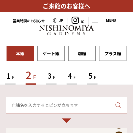
ご来館のお客様へ
営業時間のお知らせ
JP
本館
ゲート館
別館
プラス館
2
1
3
4
5
F
F
F
F
F
店舗名を入力するとピンが立ちます