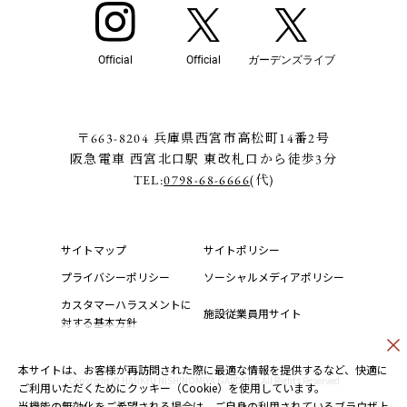
Official
Official
ガーデンズライブ
〒663-8204 兵庫県西宮市高松町14番2号
阪急電車 西宮北口駅 東改札口から徒歩3分
TEL:
0798-68-6666
(代)
サイトマップ
サイトポリシー
プライバシーポリシー
ソーシャルメディアポリシー
カスタマーハラスメントに
施設従業員用サイト
対する基本方針
本サイトは、お客様が再訪問された際に最適な情報を提供するなど、快適に
Copyright © HANKYU NISHINOMIYA GARDENS.All Rights Reserved
ご利用いただくためにクッキー（Cookie）を使用しています。
当機能の無効化をご希望される場合は、ご自身の利用されているブラウザ上