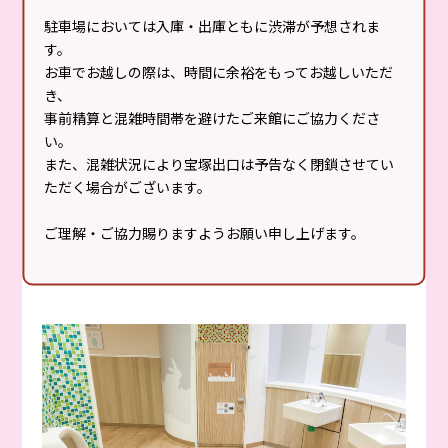
駐車場においては入庫・出庫ともに渋滞が予想されま
ベビーベッドがある部屋と授乳室には間仕切りがあるの
す。
で、パパもおむつ替えができます。
お車でお越しの際は、時間に余裕をもってお越しいただ
き、
設備
授乳室、おむつ替えシート、給湯器、流し台
事前精算と混雑時間帯を避けたご来館にご協力くださ
など
い。
また、混雑状況により宝塚出口は予告なく閉鎖させてい
ただく場合がございます。
場所
本館1F・3F 北モールトイレ併設／2F・4F 南
モールトイレ併設
ご理解・ご協力賜りますようお願い申し上げます。
※2Fのみ個室のため一組ずつご利用ください