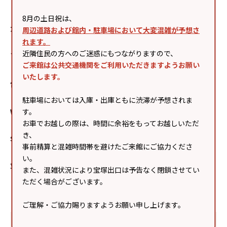
（ハンキュウコスメティックメゾン）
8月の土日祝は、
カテゴリ
コスメ
周辺道路および館内・駐車場において大変混雑が予想さ
れます。
近隣住民の方へのご迷惑にもつながりますので、
フロア
本館2F 西モール
MAP
ご来館は公共交通機関をご利用いただきますようお願い
いたします。
電話番号
080ｰ9588ｰ1350
駐車場においては入庫・出庫ともに渋滞が予想されま
す。
Webサイト
https://www.hankyu-dept.co.jp/nishinomiya/
お車でお越しの際は、時間に余裕をもってお越しいただ
き、
Sポイント
阪急阪神おでかけカード加盟店
事前精算と混雑時間帯を避けたご来館にご協力くださ
い。
免税
TAX FREE
また、混雑状況により宝塚出口は予告なく閉鎖させてい
ただく場合がございます。
ご理解・ご協力賜りますようお願い申し上げます。