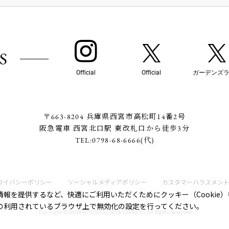
S
Official
Official
ガーデンズ
〒663-8204 兵庫県西宮市高松町14番2号
阪急電車 西宮北口駅 東改札口から徒歩3分
TEL:
0798-68-6666
(代)
ライバシーポリシー
ソーシャルメディアポリシー
カスタマーハラスメン
報を提供するなど、快適にご利用いただくためにクッキー（Cookie
の利用されているブラウザ上で無効化の設定を行ってください。
Copyright © HANKYU NISHINOMIYA GARDENS.All Rights Reserved