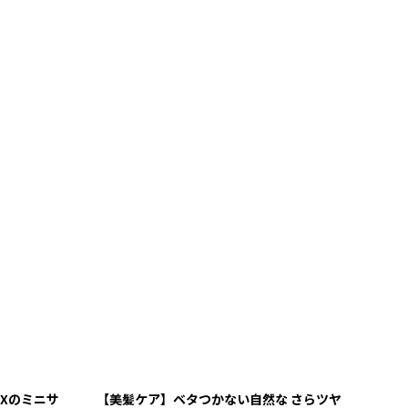
Xのミニサ
【美髪ケア】ベタつかない自然な さらツヤ