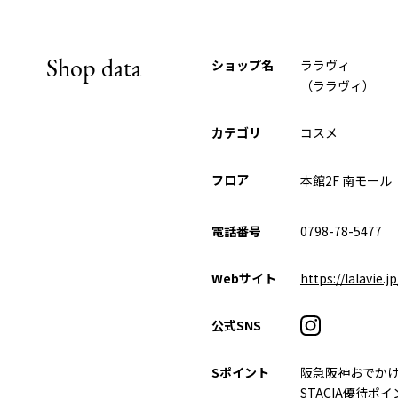
Shop data
ショップ名
ララヴィ
（ララヴィ）
カテゴリ
コスメ
フロア
本館2F 南モール
電話番号
0798-78-5477
Webサイト
https://lalavie.jp
公式SNS
Sポイント
阪急阪神おでか
STACIA優待ポ