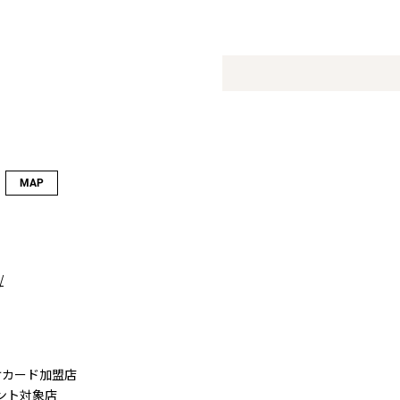
MAP
/
けカード加盟店
イント対象店