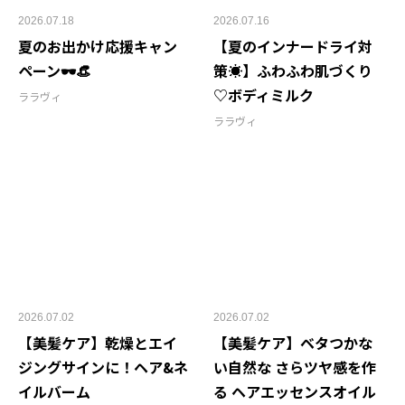
2026.07.18
2026.07.16
夏のお出かけ応援キャン
【夏のインナードライ対
ペーン🕶👒
策☀️】ふわふわ肌づくり
♡ボディミルク
ララヴィ
ララヴィ
2026.07.02
2026.07.02
【美髪ケア】乾燥とエイ
【美髪ケア】ベタつかな
ジングサインに！ヘア&ネ
い自然な さらツヤ感を作
イルバーム
る ヘアエッセンスオイル