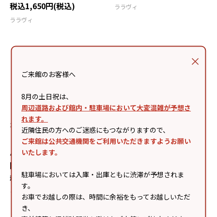
税込1,650円(税込)
ララヴィ
ララヴィ
ご来館のお客様へ
8月の土日祝は、
周辺道路および館内・駐車場において大変混雑が予想さ
れます。
2026.06.12
2026.06.05
近隣住民の方へのご迷惑にもつながりますので、
【大人気】クレンジング
【リップケア難民注目
ご来館は公共交通機関をご利用いただきますようお願い
バームEXのミニサイズが
📢】防御力を高めるリッ
いたします。
限定・復刻登場✨
プケア
駐車場においては入庫・出庫ともに渋滞が予想されま
税込1,980円
ララヴィ
す。
ララヴィ
お車でお越しの際は、時間に余裕をもってお越しいただ
き、