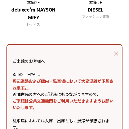
本館2F
本館2F
deluxee'm MAYSON
DIESEL
GREY
ファッション雑貨
レディス
ご来館のお客様へ
8月の土日祝は、
周辺道路および館内・駐車場において大変混雑が予想さ
本館1F
本館4F
れます。
Dessin
芦屋 天がゆ
近隣住民の方へのご迷惑にもつながりますので、
ご来館は公共交通機関をご利用いただきますようお願い
レディス・メンズ・キッズ・生活雑
天ぷら
貨
いたします。
駐車場においては入庫・出庫ともに渋滞が予想されま
す。