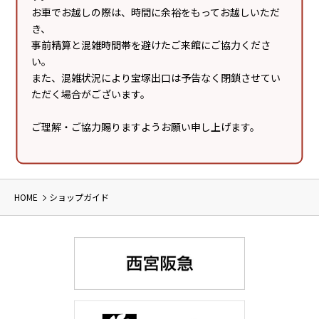
お車でお越しの際は、時間に余裕をもってお越しいただ
き、
事前精算と混雑時間帯を避けたご来館にご協力くださ
い。
また、混雑状況により宝塚出口は予告なく閉鎖させてい
ただく場合がございます。
本館4F
本館4F
定食と甘味 さち福や
鉄板焼 鶏料理 かしわ
ご理解・ご協力賜りますようお願い申し上げます。
和定食
和食
HOME
ショップガイド