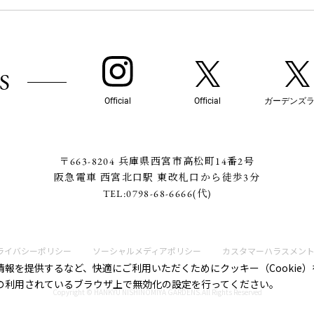
S
Official
Official
ガーデンズ
〒663-8204 兵庫県西宮市高松町14番2号
阪急電車 西宮北口駅 東改札口から徒歩3分
TEL:
0798-68-6666
(代)
ライバシーポリシー
ソーシャルメディアポリシー
カスタマーハラスメン
報を提供するなど、快適にご利用いただくためにクッキー（Cookie
の利用されているブラウザ上で無効化の設定を行ってください。
Copyright © HANKYU NISHINOMIYA GARDENS.All Rights Reserved