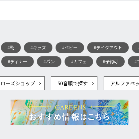
#靴
#キッズ
#ベビー
#テイクアウト
#ディナー
#パン
#カフェ
#予約可
#
クローズショップ
50音順で探す
アルファベ