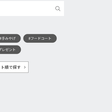
#手みやげ
#フードコート
プレゼント
ット順で探す