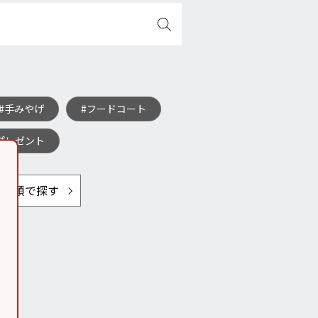
#手みやげ
#フードコート
プレゼント
ット順で探す