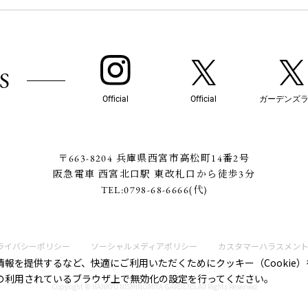
S
Official
Official
ガーデンズ
〒663-8204 兵庫県西宮市高松町14番2号
阪急電車 西宮北口駅 東改札口から徒歩3分
TEL:
0798-68-6666
(代)
ライバシーポリシー
ソーシャルメディアポリシー
カスタマーハラスメン
報を提供するなど、快適にご利用いただくためにクッキー（Cookie
の利用されているブラウザ上で無効化の設定を行ってください。
Copyright © HANKYU NISHINOMIYA GARDENS.All Rights Reserved