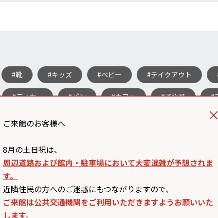
#靴
#キッズ
#ベビー
#テイクアウト
#ディナー
#パン
#カフェ
#予約可
#
ご来館のお客様へ
クローズショップ
50音順で探す
アルファベ
8月の土日祝は、
周辺道路および館内・駐車場において大変混雑が予想されま
す。
近隣住民の方へのご迷惑にもつながりますので、
ご来館は公共交通機関をご利用いただきますようお願いいた
します。