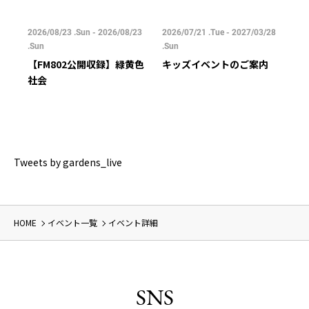
/25
2026/08/23 .Sun - 2026/08/23
2026/07/21 .Tue - 2027/03/28
202
.Sun
.Sun
.Su
【FM802公開収録】緑黄色
キッズイベントのご案内
ご
社会
Tweets by gardens_live
HOME
イベント一覧
イベント詳細
SNS