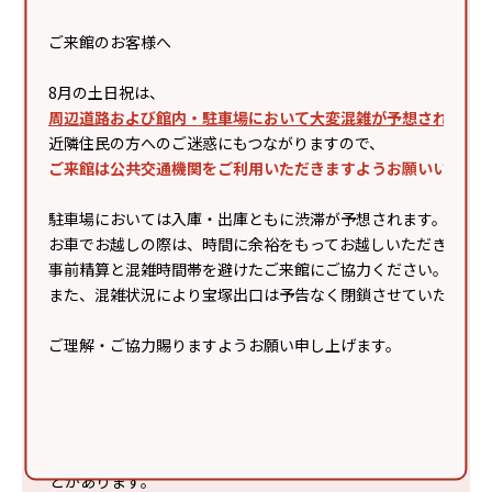
●主催者・出演者の都合や悪天候、感染拡大状況により
内容変更または中止となる場合があります。
ご来館のお客様へ
●ご来場の際は、電車・バスなどの公共交通機関をご利
用ください。
8月の土日祝は、
●シート等での場所取りは禁止です。スタッフの案内に
周辺道路および館内・駐車場において大変混雑が予想されます
従いご観覧ください。
近隣住民の方へのご迷惑にもつながりますので、
●事故・混乱防止のため、様々な制限を設けさせていた
ご来館は公共交通機関をご利用いただきますようお願いいたし
だく場合があります。
●会場が混雑した際は入場制限を行います。すべての方
駐車場においては入庫・出庫ともに渋滞が予想されます。
がご観覧いただけない場合があります。
お車でお越しの際は、時間に余裕をもってお越しいただき、
●周囲のお客様に著しく迷惑・危害が及ぶと当方が判断
事前精算と混雑時間帯を避けたご来館にご協力ください。
した際は、退場していただく場合があります。
また、混雑状況により宝塚出口は予告なく閉鎖させていただく
●カメラ・スマートフォン等、撮影機材での録画・録音
は主催の許可があった場合を除き固くお断りします。
ご理解・ご協力賜りますようお願い申し上げます。
●主催者や取材メディアによる撮影によりお客様が映り
込むことがあり、インターネット配信やイベント
終了後の広告物・テレビ・WEB等に露出・掲載される
場合がありますのでご了承ください。
●イベント開催中はスカイガーデンの噴水を停止するこ
とがあります。