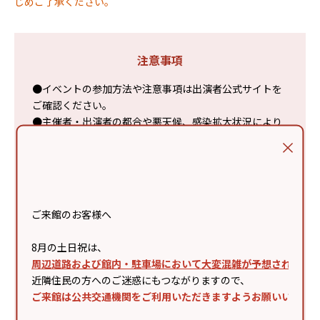
じめご了承ください。
注意事項
●イベントの参加方法や注意事項は出演者公式サイトを
ご確認ください。
●主催者・出演者の都合や悪天候、感染拡大状況により
内容変更または中止となる場合があります。
●ご来場の際は、電車・バスなどの公共交通機関をご利
用ください。
●シート等での場所取りは禁止です。スタッフの案内に
従いご観覧ください。
ご来館のお客様へ
●事故・混乱防止のため、様々な制限を設けさせていた
だく場合があります。
8月の土日祝は、
●会場が混雑した際は入場制限を行います。すべての方
周辺道路および館内・駐車場において大変混雑が予想されます
がご観覧いただけない場合があります。
近隣住民の方へのご迷惑にもつながりますので、
●周囲のお客様に著しく迷惑・危害が及ぶと当方が判断
ご来館は公共交通機関をご利用いただきますようお願いいたし
した際は、退場していただく場合があります。
●カメラ・スマートフォン等、撮影機材での録画・録音