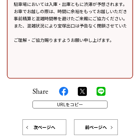
駐車場においては入庫・出庫ともに渋滞が予想されます。
は主催の許可があった場合を除き固くお断りします。
お車でお越しの際は、時間に余裕をもってお越しいただき、
●主催者や取材メディアによる撮影によりお客様が映り
事前精算と混雑時間帯を避けたご来館にご協力ください。
込むことがあり、インターネット配信やイベント
また、混雑状況により宝塚出口は予告なく閉鎖させていただく
終了後の広告物・テレビ・WEB等に露出・掲載される
場合がありますのでご了承ください。
ご理解・ご協力賜りますようお願い申し上げます。
●イベント開催中はスカイガーデンの噴水を停止するこ
とがあります。
※イベントに関する会場への直接のお問い合わせはご遠
慮ください。
Share
URLをコピー
次ページへ
前ページへ