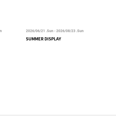
un
2026/06/21 .Sun - 2026/08/23 .Sun
2026/
SUMMER DISPLAY
POP