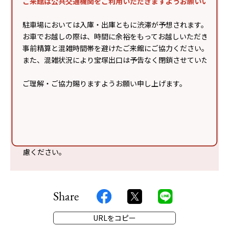
ご来館は公共交通機関をご利用いただきますようお願いいたし
は主催の許可があった場合を除き固くお断りします。
●主催者や取材メディアによる撮影によりお客様が映り
駐車場においては入庫・出庫ともに渋滞が予想されます。
込むことがあり、インターネット配信やイベント
お車でお越しの際は、時間に余裕をもってお越しいただき、
終了後の広告物・テレビ・WEB等に露出・掲載される
事前精算と混雑時間帯を避けたご来館にご協力ください。
場合がありますのでご了承ください。
また、混雑状況により宝塚出口は予告なく閉鎖させていただく
●イベント開催中はスカイガーデンの噴水を停止するこ
とがあります。
ご理解・ご協力賜りますようお願い申し上げます。
●感染症予防対策のガイドラインに沿ってイベントを実
施いたします。
●マスク着用・手指消毒・検温・ソーシャルディスタン
スの確保など、感染症対策にご協力ください。
※イベントに関する会場への直接のお問い合わせはご遠
慮ください。
Share
URLをコピー