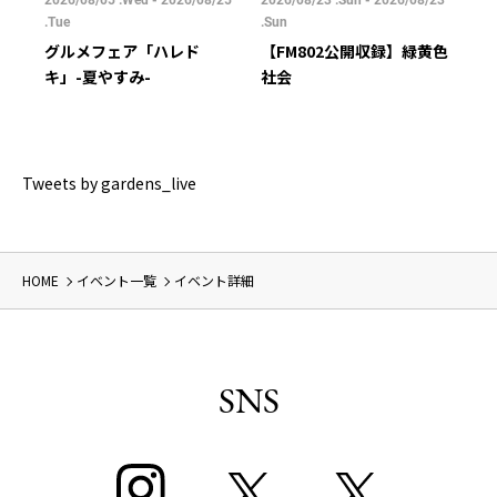
16
2026/08/05 .Wed - 2026/08/25
2026/08/23 .Sun - 2026/08/23
202
.Tue
.Sun
.Su
グルメフェア「ハレド
【FM802公開収録】緑黄色
キ
キ」-夏やすみ-
社会
Tweets by gardens_live
HOME
イベント一覧
イベント詳細
SNS