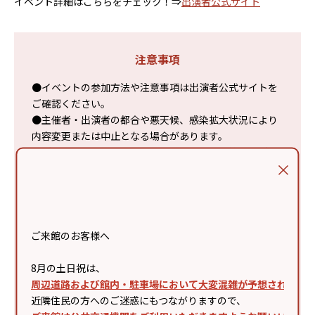
イベント詳細はこちらをチェック！⇒
出演者公式サイト
注意事項
●イベントの参加方法や注意事項は出演者公式サイトを
ご確認ください。
●主催者・出演者の都合や悪天候、感染拡大状況により
内容変更または中止となる場合があります。
●ご来場の際は、電車・バスなどの公共交通機関をご利
用ください。
●シート等での場所取りは禁止です。スタッフの案内に
従いご観覧ください。
●事故・混乱防止のため、様々な制限を設けさせていた
だく場合があります。
ご来館のお客様へ
●会場が混雑した際は入場制限を行います。すべての方
がご観覧いただけない場合があります。
8月の土日祝は、
●周囲のお客様に著しく迷惑・危害が及ぶと当方が判断
周辺道路および館内・駐車場において大変混雑が予想されます
した際は、退場していただく場合があります。
近隣住民の方へのご迷惑にもつながりますので、
●カメラ・スマートフォン等、撮影機材での録画・録音