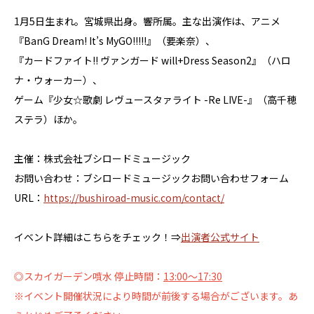
1月5日生まれ。宮城県出身。響所属。主な出演作は、アニメ
『BanG Dream! It’s MyGO!!!!!』（要楽奈）、
『カードファイト!! ヴァンガード will+Dress Season2』（ハロ
ナ・ウォーカー）、
ゲーム『少女☆歌劇 レヴュースタァライト -Re LIVE-』（高千穂
ステラ）ほか。
主催：株式会社ブシロードミュージック
お問い合わせ：ブシロードミュージックお問い合わせフォーム
URL：
https://bushiroad-music.com/contact/
イベント詳細はこちらをチェック！⇒
出演者公式サイト
◎スカイガーデン噴水 停止時間：
13:00～17:30
※イベント開催状況により時間が前後する場合がございます。あ