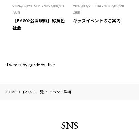
/25
2026/08/23 .Sun - 2026/08/23
2026/07/21 .Tue - 2027/03/28
202
.Sun
.Sun
.Su
【FM802公開収録】緑黄色
キッズイベントのご案内
ご
社会
Tweets by gardens_live
HOME
イベント一覧
イベント詳細
SNS