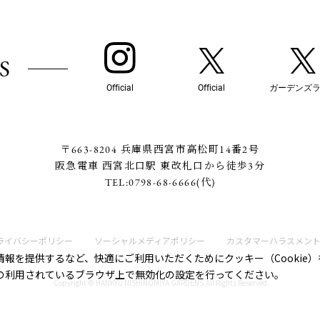
S
Official
Official
ガーデンズ
〒663-8204 兵庫県西宮市高松町14番2号
阪急電車 西宮北口駅 東改札口から徒歩3分
TEL:
0798-68-6666
(代)
ライバシーポリシー
ソーシャルメディアポリシー
カスタマーハラスメン
報を提供するなど、快適にご利用いただくためにクッキー（Cookie
の利用されているブラウザ上で無効化の設定を行ってください。
Copyright © HANKYU NISHINOMIYA GARDENS.All Rights Reserved