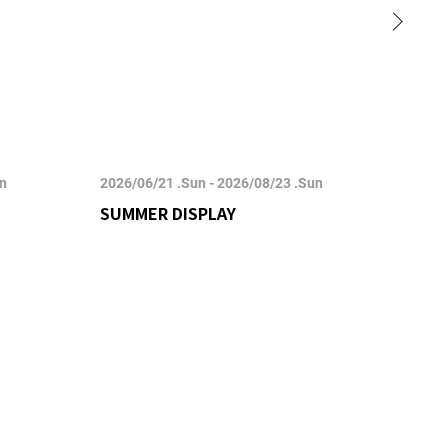
un
2026/06/21 .Sun - 2026/08/23 .Sun
2026/
SUMMER DISPLAY
POP