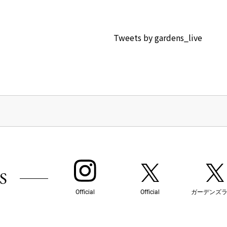
Tweets by gardens_live
S
Official
Official
ガーデンズ