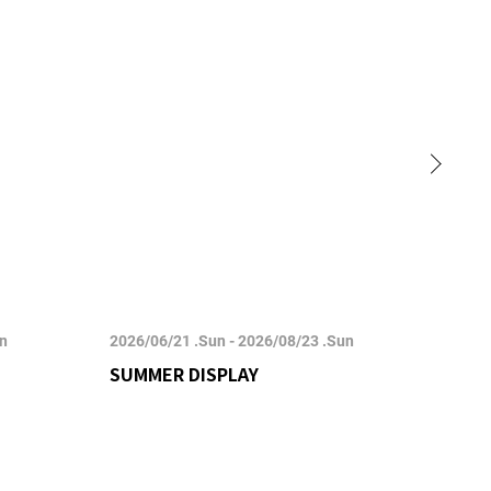
un
2026/06/21 .Sun - 2026/08/23 .Sun
2026/
SUMMER DISPLAY
POP