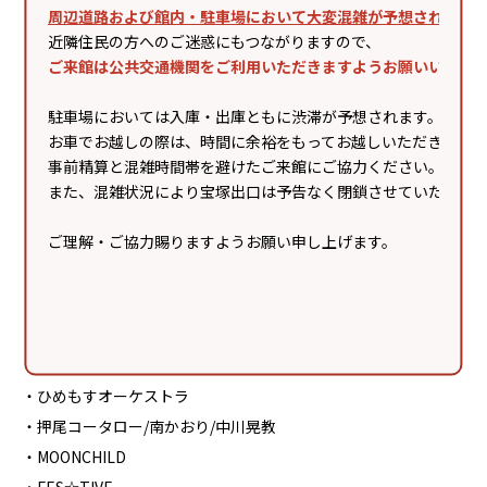
・BMK
周辺道路および館内・駐車場において大変混雑が予想されます
・龍宮城
近隣住民の方へのご迷惑にもつながりますので、
・さくらしめじ
ご来館は公共交通機関をご利用いただきますようお願いいたし
・n.SSign
駐車場においては入庫・出庫ともに渋滞が予想されます。
・Lucky²
お車でお越しの際は、時間に余裕をもってお越しいただき、
・モーニング娘。'23
事前精算と混雑時間帯を避けたご来館にご協力ください。
・K4
また、混雑状況により宝塚出口は予告なく閉鎖させていただく
・JIRO（GLAY）
ご理解・ご協力賜りますようお願い申し上げます。
・JUNNA
・FANTASY BOYS
・岬なこ
・カラフルスクリーム
・すーぱーぷーばぁー!!
・ひめもすオーケストラ
・押尾コータロー/南かおり/中川晃教
・MOONCHILD