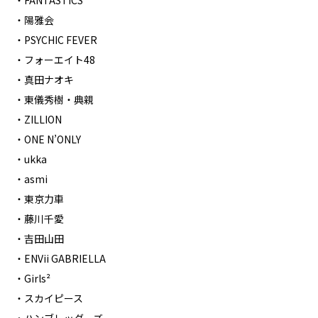
・FANTASTICS
・陽雅会
・PSYCHIC FEVER
・フォーエイト48
・真田ナオキ
・東儀秀樹・典親
・ZILLION
・ONE N’ONLY
・ukka
・asmi
・東京力車
・藤川千愛
・吉田山田
・ENVii GABRIELLA
・Girls²
・スカイピース