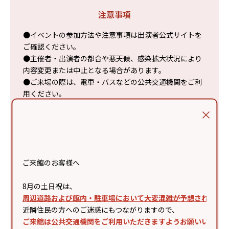
注意事項
●イベントの参加方法や注意事項は出演者公式サイトを
ご確認ください。
●主催者・出演者の都合や悪天候、感染拡大状況により
内容変更または中止となる場合があります。
●ご来場の際は、電車・バスなどの公共交通機関をご利
用ください。
●シート等での場所取りは禁止です。スタッフの案内に
従いご観覧ください。
●事故・混乱防止のため、様々な制限を設けさせていた
だく場合があります。
●会場が混雑した際は入場制限を行います。すべての方
ご来館のお客様へ
がご観覧いただけない場合があります。
●周囲のお客様に著しく迷惑・危害が及ぶと当方が判断
8月の土日祝は、
した際は、退場していただく場合があります。
周辺道路および館内・駐車場において大変混雑が予想されます
●カメラ・スマートフォン等、撮影機材での録画・録音
近隣住民の方へのご迷惑にもつながりますので、
は主催の許可があった場合を除き固くお断りします。
ご来館は公共交通機関をご利用いただきますようお願いいたし
●主催者や取材メディアによる撮影によりお客様が映り