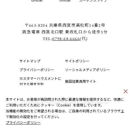
Official
Official
ガーデンズライブ
〒663-8204 兵庫県西宮市高松町14番2号
阪急電車 西宮北口駅 東改札口から徒歩3分
TEL:
0798-68-6666
(代)
サイトマップ
サイトポリシー
プライバシーポリシー
ソーシャルメディアポリシー
カスタマーハラスメントに
施設従業員用サイト
対する基本方針
本サイトは、お客様が再訪問された際に最適な情報を提供するなど、快適に
Copyright © HANKYU NISHINOMIYA GARDENS.All Rights Reserved
ご利用いただくためにクッキー（Cookie）を使用しています。
当機能の無効化をご希望される場合は、ご自身の利用されているブラウザ上
で無効化の設定を行ってください。
プライバシーポリシー