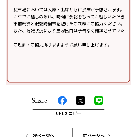
込むことがあり、インターネット配信やイベント
駐車場においては入庫・出庫ともに渋滞が予想されます。
終了後の広告物・テレビ・WEB等に露出・掲載される
お車でお越しの際は、時間に余裕をもってお越しいただき、
場合がありますのでご了承ください。
事前精算と混雑時間帯を避けたご来館にご協力ください。
●イベント開催中はスカイガーデンの噴水を停止するこ
また、混雑状況により宝塚出口は予告なく閉鎖させていただく
とがあります。
●感染症予防対策のガイドラインに沿ってイベントを実
ご理解・ご協力賜りますようお願い申し上げます。
施いたします。
●マスク着用・手指消毒・検温・ソーシャルディスタン
スの確保など、感染症対策にご協力ください。
※イベントに関する会場への直接のお問い合わせはご遠
慮ください。
Share
URLをコピー
次ページへ
前ページへ