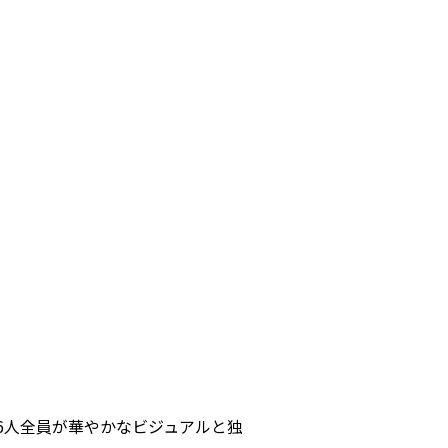
。
、6人全員が華やかなビジュアルと独