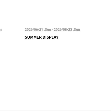
un
2026/06/21 .Sun - 2026/08/23 .Sun
2026/
SUMMER DISPLAY
POP