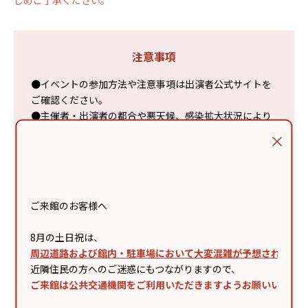
じめご了承ください。
注意事項
●イベントの参加方法や注意事項は出演者公式サイトを
ご確認ください。
●主催者・出演者の都合や悪天候、感染拡大状況により
内容変更または中止となる場合があります。
●ご来場の際は、電車・バスなどの公共交通機関をご利
用ください。
●シート等での場所取りは禁止です。スタッフの案内に
従いご観覧ください。
ご来館のお客様へ
●事故・混乱防止のため、様々な制限を設けさせていた
だく場合があります。
8月の土日祝は、
●会場が混雑した際は入場制限を行います。すべての方
周辺道路および館内・駐車場において大変混雑が予想されます
がご観覧いただけない場合があります。
近隣住民の方へのご迷惑にもつながりますので、
●周囲のお客様に著しく迷惑・危害が及ぶと当方が判断
ご来館は公共交通機関をご利用いただきますようお願いいたし
した際は、退場していただく場合があります。
●カメラ・スマートフォン等、撮影機材での録画・録音