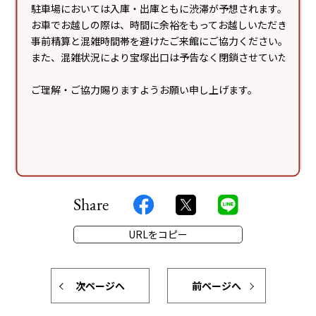
駐車場においては入庫・出庫ともに渋滞が予想されます。
は主催の許可があった場合を除き固くお断りします。
お車でお越しの際は、時間に余裕をもってお越しいただき、
●主催者や取材メディアによる撮影によりお客様が映り
事前精算と混雑時間帯を避けたご来館にご協力ください。
込むことがあり、インターネット配信やイベント
また、混雑状況により宝塚出口は予告なく閉鎖させていただく
終了後の広告物・テレビ・WEB等に露出・掲載される
場合がありますのでご了承ください。
ご理解・ご協力賜りますようお願い申し上げます。
●イベント開催中はスカイガーデンの噴水を停止するこ
とがあります。
※イベントに関する会場への直接のお問い合わせはご遠
慮ください。
Share
URLをコピー
次ページへ
前ページへ