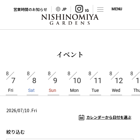
営業時間のお知らせ
JP
イベント
8
8
8
8
8
8
8
7
8
9
10
11
12
1
Fri
Sat
Sun
Mon
Tue
Wed
Th
2026/07/10 .Fri
カレンダーから日付を選ぶ
絞り込む