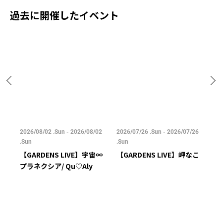
過去に開催したイベント
04
2026/08/02 .Sun - 2026/08/02
2026/07/26 .Sun - 2026/07/26
20
.Sun
.Sun
.M
島健
【GARDENS LIVE】宇宙∞
【GARDENS LIVE】岬なこ
【
プラネクシア/ Qu♡Aly
ョ
ミ