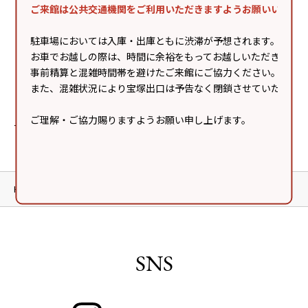
ご来館は公共交通機関をご利用いただきますようお願いいたし
島健
【GARDENS LIVE】宇宙∞
【GARDENS LIVE】岬なこ
【
プラネクシア/ Qu♡Aly
ョ
駐車場においては入庫・出庫ともに渋滞が予想されます。
ミ
お車でお越しの際は、時間に余裕をもってお越しいただき、
事前精算と混雑時間帯を避けたご来館にご協力ください。
また、混雑状況により宝塚出口は予告なく閉鎖させていただく
ご理解・ご協力賜りますようお願い申し上げます。
Tweets by gardens_live
HOME
イベント
SNS