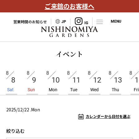
ご来館のお客様へ
営業時間のお知らせ
JP
イベント
8
8
8
8
8
8
8
8
9
10
11
12
13
1
Sat
Sun
Mon
Tue
Wed
Thu
Fri
2025/12/22 .Mon
カレンダーから日付を選ぶ
絞り込む