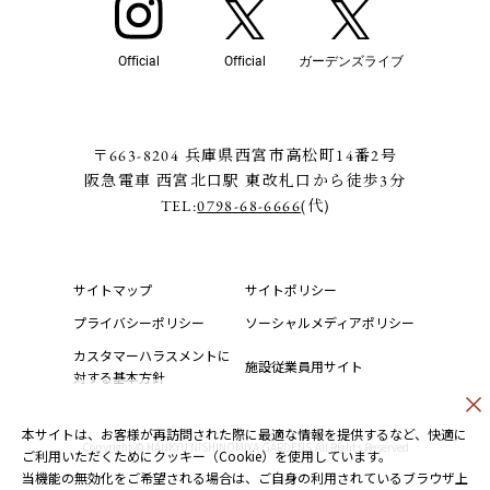
Official
Official
ガーデンズライブ
〒663-8204 兵庫県西宮市高松町14番2号
阪急電車 西宮北口駅 東改札口から徒歩3分
TEL:
0798-68-6666
(代)
サイトマップ
サイトポリシー
プライバシーポリシー
ソーシャルメディアポリシー
カスタマーハラスメントに
施設従業員用サイト
対する基本方針
本サイトは、お客様が再訪問された際に最適な情報を提供するなど、快適に
Copyright © HANKYU NISHINOMIYA GARDENS.All Rights Reserved
ご利用いただくためにクッキー（Cookie）を使用しています。
当機能の無効化をご希望される場合は、ご自身の利用されているブラウザ上