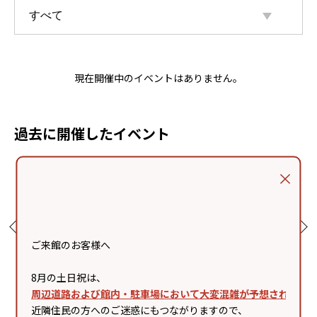
現在開催中のイベントはありません。
過去に開催したイベント
ご来館のお客様へ
8月の土日祝は、
周辺道路および館内・駐車場において大変混雑が予想されます
04
2026/08/02 .Sun - 2026/08/02
2026/07/26 .Sun - 2026/07/26
20
近隣住民の方へのご迷惑にもつながりますので、
.Sun
.Sun
.M