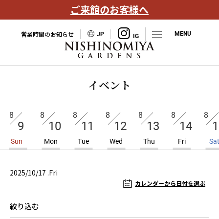
ご来館のお客様へ
営業時間のお知らせ
JP
イベント
8
8
8
8
8
8
8
9
10
11
12
13
14
1
Sun
Mon
Tue
Wed
Thu
Fri
Sa
2025/10/17 .Fri
カレンダーから日付を選ぶ
絞り込む