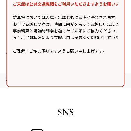
ご来館は公共交通機関をご利用いただきますようお願いいたし
ia
【GARDENS LIVE】中島健
【GARDENS LIVE】宇宙∞
【
人［8/3更新］
プラネクシア/ Qu♡Aly
駐車場においては入庫・出庫ともに渋滞が予想されます。
お車でお越しの際は、時間に余裕をもってお越しいただき、
事前精算と混雑時間帯を避けたご来館にご協力ください。
また、混雑状況により宝塚出口は予告なく閉鎖させていただく
ご理解・ご協力賜りますようお願い申し上げます。
Tweets by gardens_live
HOME
イベント
SNS