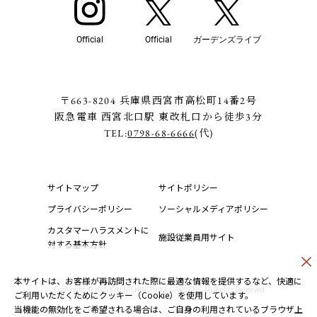
Official
Official
ガーデンズライブ
〒663-8204 兵庫県西宮市高松町14番2号
阪急電車 西宮北口駅 東改札口から徒歩3分
TEL:
0798-68-6666
(代)
サイトマップ
サイトポリシー
プライバシーポリシー
ソーシャルメディアポリシー
カスタマーハラスメントに
施設従業員用サイト
対する基本方針
本サイトは、お客様が再訪問された際に最適な情報を提供するなど、快適に
Copyright © HANKYU NISHINOMIYA GARDENS.All Rights Reserved
ご利用いただくためにクッキー（Cookie）を使用しています。
当機能の無効化をご希望される場合は、ご自身の利用されているブラウザ上