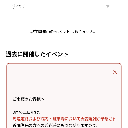
現在開催中のイベントはありません。
過去に開催したイベント
ご来館のお客様へ
8月の土日祝は、
周辺道路および館内・駐車場において大変混雑が予想されます
08
2026/08/04 .Tue - 2026/08/04
2026/08/02 .Sun - 2026/08/02
202
近隣住民の方へのご迷惑にもつながりますので、
.Tue
.Sun
.Su