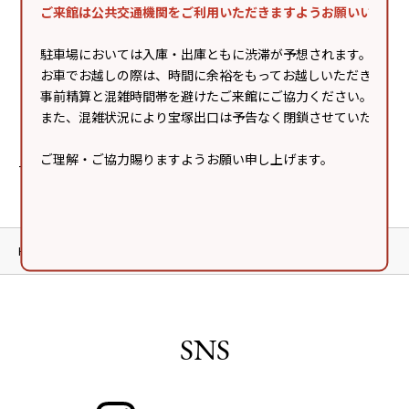
ご来館は公共交通機関をご利用いただきますようお願いいたし
島健
【GARDENS LIVE】宇宙∞
【GARDENS LIVE】岬なこ
【
プラネクシア/ Qu♡Aly
ョ
駐車場においては入庫・出庫ともに渋滞が予想されます。
ミ
お車でお越しの際は、時間に余裕をもってお越しいただき、
事前精算と混雑時間帯を避けたご来館にご協力ください。
また、混雑状況により宝塚出口は予告なく閉鎖させていただく
ご理解・ご協力賜りますようお願い申し上げます。
Tweets by gardens_live
HOME
イベント
SNS