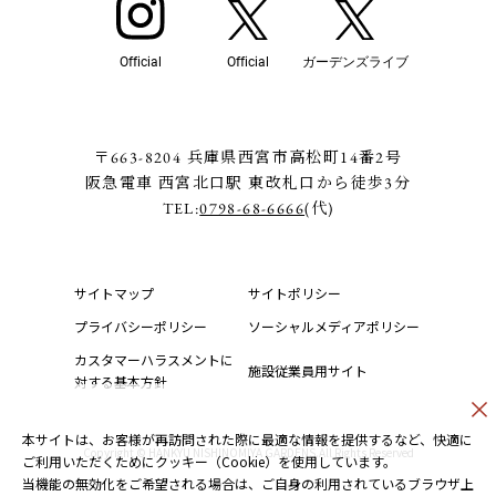
Official
Official
ガーデンズライブ
〒663-8204 兵庫県西宮市高松町14番2号
阪急電車 西宮北口駅 東改札口から徒歩3分
TEL:
0798-68-6666
(代)
サイトマップ
サイトポリシー
プライバシーポリシー
ソーシャルメディアポリシー
カスタマーハラスメントに
施設従業員用サイト
対する基本方針
本サイトは、お客様が再訪問された際に最適な情報を提供するなど、快適に
Copyright © HANKYU NISHINOMIYA GARDENS.All Rights Reserved
ご利用いただくためにクッキー（Cookie）を使用しています。
当機能の無効化をご希望される場合は、ご自身の利用されているブラウザ上