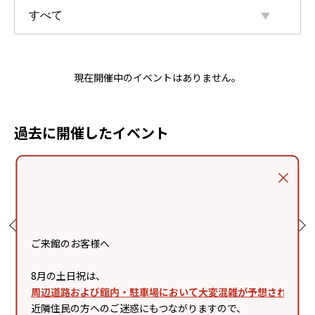
現在開催中のイベントはありません。
過去に開催したイベント
ご来館のお客様へ
8月の土日祝は、
周辺道路および館内・駐車場において大変混雑が予想されます
04
2026/08/02 .Sun - 2026/08/02
2026/07/26 .Sun - 2026/07/26
20
近隣住民の方へのご迷惑にもつながりますので、
.Sun
.Sun
.M