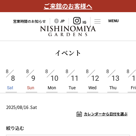
ご来館のお客様へ
営業時間のお知らせ
JP
イベント
8
8
8
8
8
8
8
8
9
10
11
12
13
1
Sat
Sun
Mon
Tue
Wed
Thu
Fri
2025/08/16 .Sat
カレンダーから日付を選ぶ
絞り込む