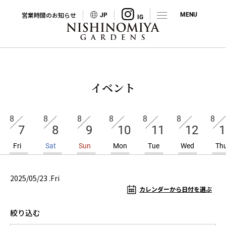
営業時間のお知らせ
JP
イベント
8
8
8
8
8
8
8
7
8
9
10
11
12
1
Fri
Sat
Sun
Mon
Tue
Wed
Th
2025/05/23 .Fri
カレンダーから日付を選ぶ
絞り込む