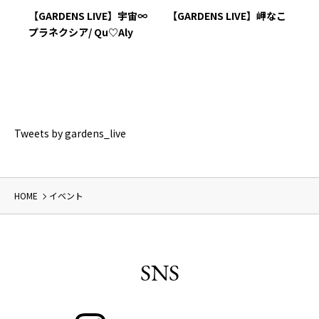
島健
【GARDENS LIVE】宇宙∞
【GARDENS LIVE】岬なこ
【
プラネクシア/ Qu♡Aly
ョ
ミ
Tweets by gardens_live
HOME
イベント
SNS