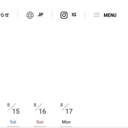
知らせ
JP
8
8
8
15
16
17
Sat
Sun
Mon