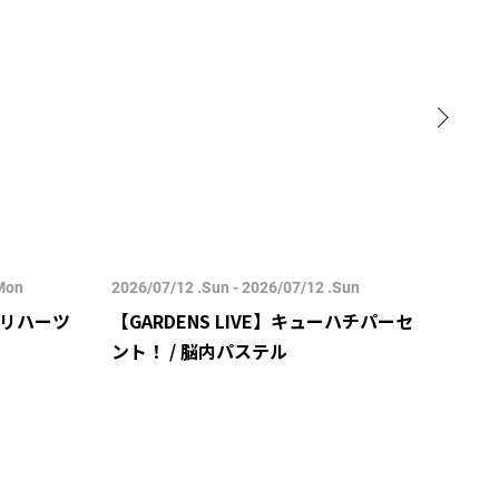
.Mon
2026/07/12 .Sun - 2026/07/12 .Sun
2026/
キョリハーツ
【GARDENS LIVE】キューハチパーセ
【GA
ント！ / 脳内パステル
ン！ 