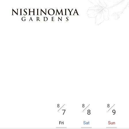
8
8
8
7
8
9
Fri
Sat
Sun