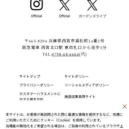
Official
Official
ガーデンズライブ
〒663-8204 兵庫県西宮市高松町14番2号
阪急電車 西宮北口駅 東改札口から徒歩3分
TEL:
0798-68-6666
(代)
サイトマップ
サイトポリシー
プライバシーポリシー
ソーシャルメディアポリシー
カスタマーハラスメントに
施設従業員用サイト
対する基本方針
本サイトは、お客様が再訪問された際に最適な情報を提供するなど、快適に
Copyright © HANKYU NISHINOMIYA GARDENS.All Rights Reserved
ご利用いただくためにクッキー（Cookie）を使用しています。
当機能の無効化をご希望される場合は、ご自身の利用されているブラウザ上