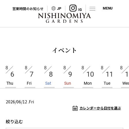
営業時間のお知らせ
JP
イベント
8
8
8
8
8
8
8
6
7
8
9
10
11
1
Thu
Fri
Sat
Sun
Mon
Tue
We
2026/06/12 .Fri
カレンダーから日付を選ぶ
絞り込む