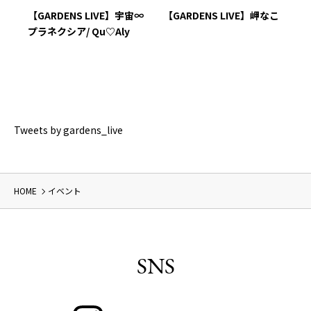
島健
【GARDENS LIVE】宇宙∞
【GARDENS LIVE】岬なこ
【
プラネクシア/ Qu♡Aly
ョ
ミ
Tweets by gardens_live
HOME
イベント
SNS