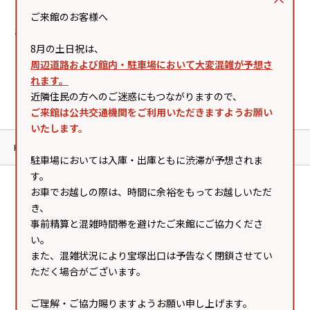
ご来館のお客様へ
お探しの情報は見つかりませんでした。
8月の土日祝は、
周辺道路および館内・駐車場において大変混雑が予想さ
れます。
1
近隣住民の方へのご迷惑にもつながりますので、
ご来館は公共交通機関をご利用いただきますようお願い
いたします。
HOME
検索結果
駐車場においては入庫・出庫ともに渋滞が予想されま
す。
お車でお越しの際は、時間に余裕をもってお越しいただ
き、
SNS
事前精算と混雑時間帯を避けたご来館にご協力くださ
い。
また、混雑状況により宝塚出口は予告なく閉鎖させてい
ただく場合がございます。
ご理解・ご協力賜りますようお願い申し上げます。
Official
Official
ガーデンズライブ