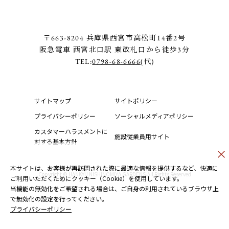
〒663-8204 兵庫県西宮市高松町14番2号
阪急電車 西宮北口駅 東改札口から徒歩3分
TEL:
0798-68-6666
(代)
サイトマップ
サイトポリシー
プライバシーポリシー
ソーシャルメディアポリシー
カスタマーハラスメントに
施設従業員用サイト
対する基本方針
本サイトは、お客様が再訪問された際に最適な情報を提供するなど、快適に
Copyright © HANKYU NISHINOMIYA GARDENS.All Rights Reserved
ご利用いただくためにクッキー（Cookie）を使用しています。
当機能の無効化をご希望される場合は、ご自身の利用されているブラウザ上
で無効化の設定を行ってください。
プライバシーポリシー