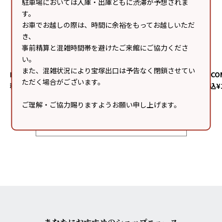
駐車場においては入庫・出庫ともに渋滞が予想されま
す。
お車でお越しの際は、時間に余裕をもってお越しいただ
き、
事前精算と混雑時間帯を避けたご来館にご協力くださ
い。
また、混雑状況により宝塚出口は予告なく閉鎖させてい
RECOMMENDED SHOES
RECO
ただく場合がございます。
税込¥16,000
税込¥1
ご理解・ご協力賜りますようお願い申し上げます。
Recommend一覧