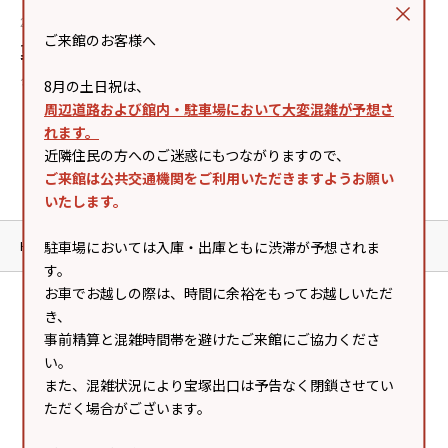
2026.05.31
ご来館のお客様へ
夏季キャンペーン☆
グランラフィネ
8月の土日祝は、
周辺道路および館内・駐車場において大変混雑が予想さ
れます。
店舗情報
近隣住民の方へのご迷惑にもつながりますので、
ご来館は公共交通機関をご利用いただきますようお願い
いたします。
駐車場においては入庫・出庫ともに渋滞が予想されま
HOME
ショップニュース
グランラフィネのショップニュース
す。
お車でお越しの際は、時間に余裕をもってお越しいただ
き、
事前精算と混雑時間帯を避けたご来館にご協力くださ
SNS
い。
また、混雑状況により宝塚出口は予告なく閉鎖させてい
ただく場合がございます。