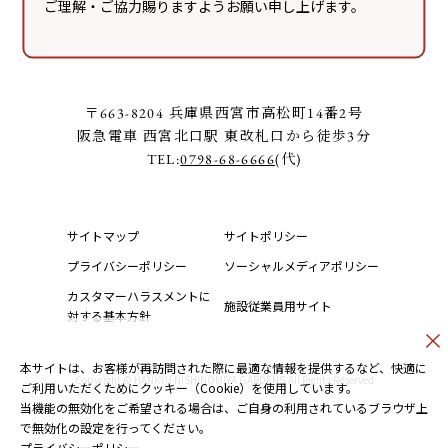
ご理解・ご協力賜りますようお願い申し上げます。
Official
Official
ガーデンズライブ
〒663-8204 兵庫県西宮市高松町14番2号
阪急電車 西宮北口駅 東改札口から徒歩3分
TEL:
0798-68-6666
(代)
サイトマップ
サイトポリシー
プライバシーポリシー
ソーシャルメディアポリシー
カスタマーハラスメントに
施設従業員用サイト
対する基本方針
本サイトは、お客様が再訪問された際に最適な情報を提供するなど、快適に
Copyright © HANKYU NISHINOMIYA GARDENS.All Rights Reserved
ご利用いただくためにクッキー（Cookie）を使用しています。
当機能の無効化をご希望される場合は、ご自身の利用されているブラウザ上
で無効化の設定を行ってください。
プライバシーポリシー