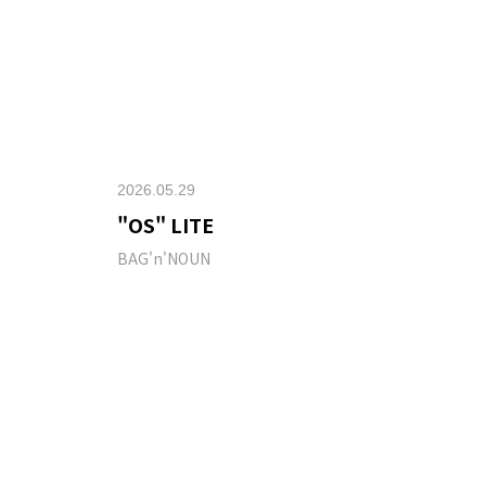
2026.05.29
"OS" LITE
BAG'n'NOUN