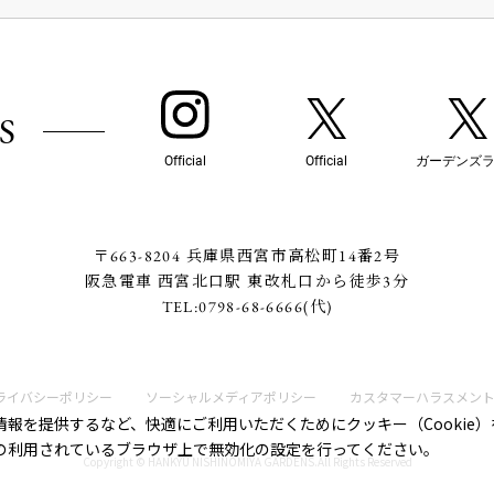
S
Official
Official
ガーデンズ
〒663-8204 兵庫県西宮市高松町14番2号
阪急電車 西宮北口駅 東改札口から徒歩3分
TEL:
0798-68-6666
(代)
ライバシーポリシー
ソーシャルメディアポリシー
カスタマーハラスメン
報を提供するなど、快適にご利用いただくためにクッキー（Cookie
の利用されているブラウザ上で無効化の設定を行ってください。
Copyright © HANKYU NISHINOMIYA GARDENS.All Rights Reserved