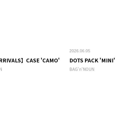
2026.06.05
RRIVALS】CASE 'CAMO'
DOTS PACK 'MINI'
N
BAG'n'NOUN