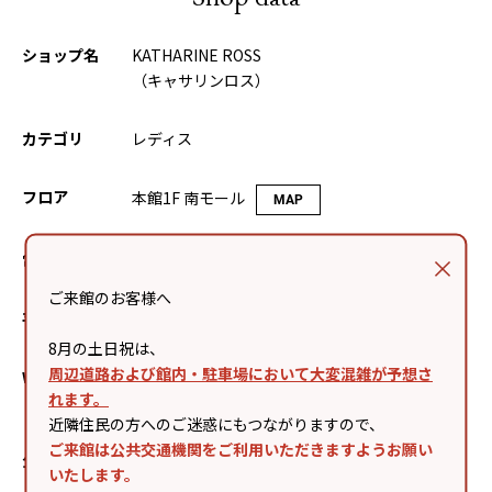
ショップ名
KATHARINE ROSS
（キャサリンロス）
カテゴリ
レディス
フロア
本館1F 南モール
MAP
電話番号
0798-65-0272
ご来館のお客様へ
平均予算
15,000円～19,000円
8月の土日祝は、
周辺道路および館内・駐車場において大変混雑が予想さ
Webサイト
https://ikg-crossing.jp/category/KATHARINE
れます。
ROSS/
近隣住民の方へのご迷惑にもつながりますので、
ご来館は公共交通機関をご利用いただきますようお願い
公式SNS
いたします。