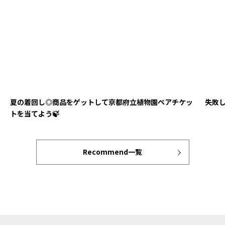
夏の着回し◎商品をゲットして京都府立植物園ペアチケッ
失敗し
トを当てよう🍃
Recommend一覧