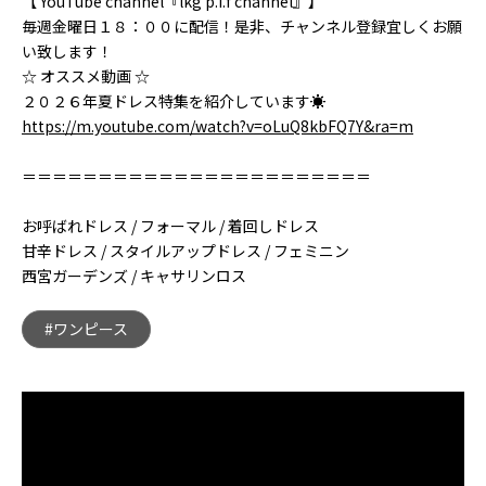
【 YouTube channel『lkg p.i.f channel』】
毎週金曜日１８：００に配信！是非、チャンネル登録宜しくお願
い致します！
☆ オススメ動画 ☆
２０２６年夏ドレス特集を紹介しています☀️
https://m.youtube.com/watch?v=oLuQ8kbFQ7Y&ra=m
＝＝＝＝＝＝＝＝＝＝＝＝＝＝＝＝＝＝＝＝＝＝＝
お呼ばれドレス / フォーマル / 着回しドレス
甘辛ドレス / スタイルアップドレス / フェミニン
西宮ガーデンズ / キャサリンロス
#ワンピース