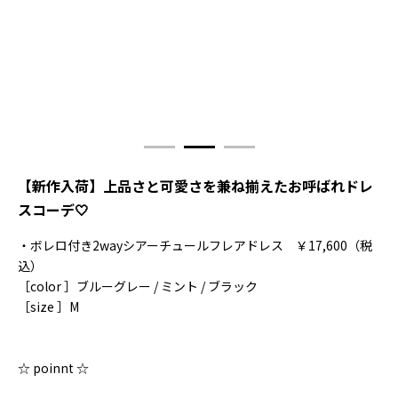
【新作入荷】上品さと可愛さを兼ね揃えたお呼ばれドレ
スコーデ‎🤍
・ボレロ付き2wayシアーチュールフレアドレス ￥17,600（税
込）
［color ］ブルーグレー / ミント / ブラック
［size ］M
☆ poinnt ☆