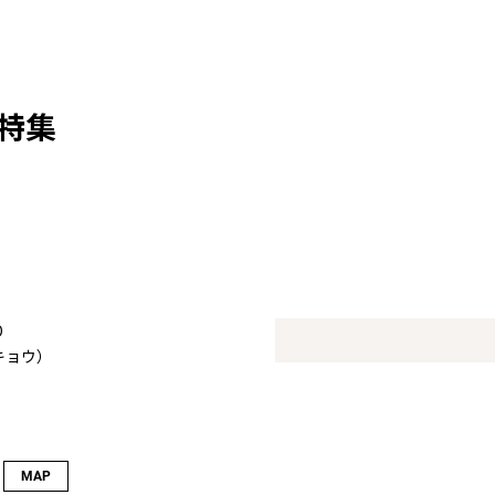
特集
O
キョウ）
MAP