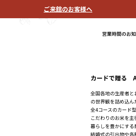
ご来館のお客様へ
営業時間のお
カードで贈る AK
全国各地の生産者とお
の世界観を詰め込ん
全4コースのカード
こだわりのお米を主
暮らしを豊かにする
結婚式の引出物や各