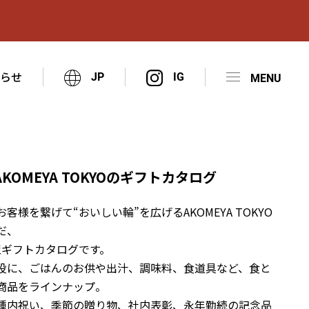
知らせ
JP
OMEYA TOKYOのギフトカタログ
客様を繋げて“おいしい輪”を広げるAKOMEYA TOKYO
だ、
型ギフトカタログです。
役に、ごはんのお供や出汁、調味料、食道具など、食と
商品をラインナップ。
種内祝い、季節の贈り物、社内表彰、永年勤続の記念品