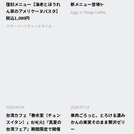
復刻メニュー【海老とほうれ
新メニュー登場✨
ん草のアメリケーヌパスタ】
Eggs ’n Things Coffee
税込1,080円
マザーリーフティースタイル
2026.08.04
2026.07.13
台湾カフェ「春水堂（チュン
果肉ごろっと。とろける濃み
スイタン）」8/4(火)『真夏の
かんの果実そのまま贅沢ゼリ
台湾フェア』期間限定で開催
ー