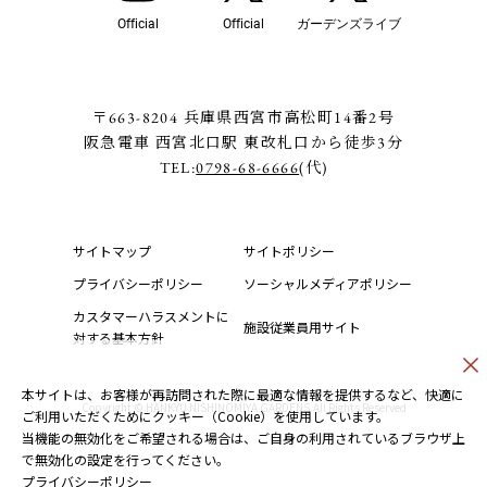
Official
Official
ガーデンズライブ
〒663-8204 兵庫県西宮市高松町14番2号
阪急電車 西宮北口駅 東改札口から徒歩3分
TEL:
0798-68-6666
(代)
サイトマップ
サイトポリシー
プライバシーポリシー
ソーシャルメディアポリシー
カスタマーハラスメントに
施設従業員用サイト
対する基本方針
本サイトは、お客様が再訪問された際に最適な情報を提供するなど、快適に
Copyright © HANKYU NISHINOMIYA GARDENS.All Rights Reserved
ご利用いただくためにクッキー（Cookie）を使用しています。
当機能の無効化をご希望される場合は、ご自身の利用されているブラウザ上
で無効化の設定を行ってください。
プライバシーポリシー