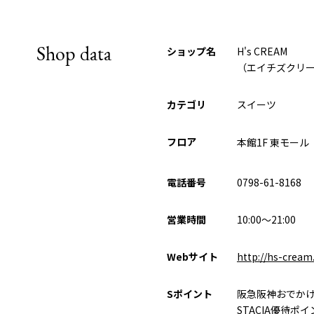
Shop data
ショップ名
H's CREAM
（エイチズクリ
カテゴリ
スイーツ
フロア
本館1F 東モール
電話番号
0798-61-8168
営業時間
10:00～21:00
Webサイト
http://hs-cream.
Sポイント
阪急阪神おでか
STACIA優待ポ