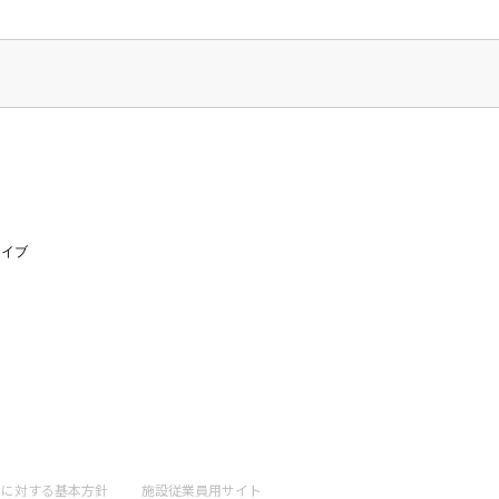
ライブ
トに
対する基本方針
施設従業員用サイト