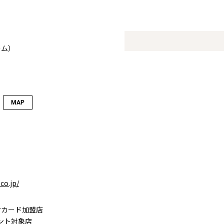
ーム）
MAP
co.jp/
けカード加盟店
イント対象店