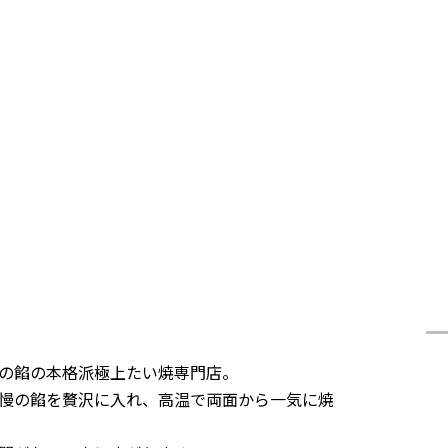
の餡の本格派極上たい焼専門店。
慢の餡を贅沢に入れ、高温で両面から一気に焼