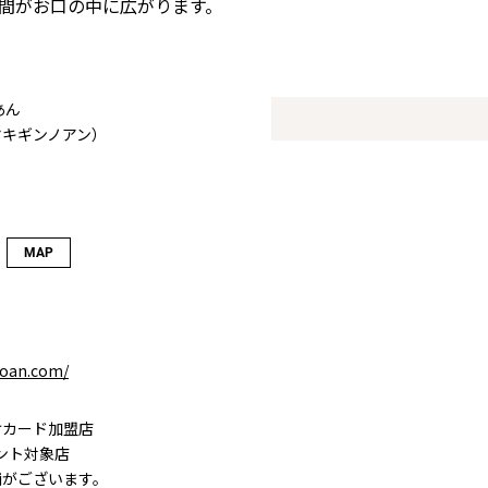
間がお口の中に広がります。
あん
ヤキギンノアン）
MAP
noan.com/
けカード加盟店
イント対象店
舗がございます。