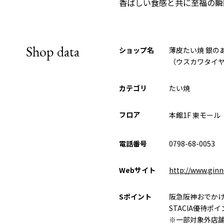
香ばしい食感と共に至福の瞬
Shop data
ショップ名
薄皮たい焼 銀の
（ウスカワタイ
カテゴリ
たい焼
フロア
本館1F 東モール
電話番号
0798-68-0053
Webサイト
http://www.gin
Sポイント
阪急阪神おでか
STACIA優待ポ
※一部対象外店